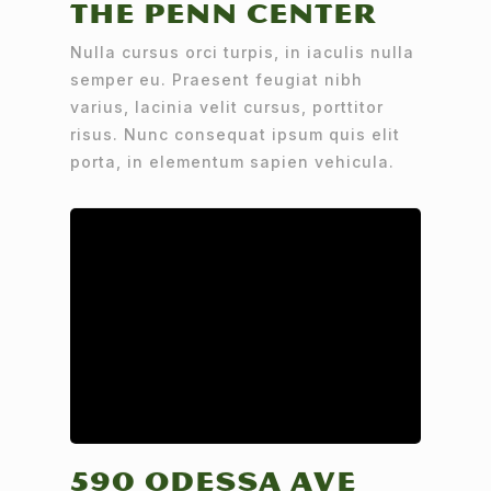
The Penn Center
Nulla cursus orci turpis, in iaculis nulla
semper eu. Praesent feugiat nibh
varius, lacinia velit cursus, porttitor
risus. Nunc consequat ipsum quis elit
porta, in elementum sapien vehicula.
590 Odessa Ave